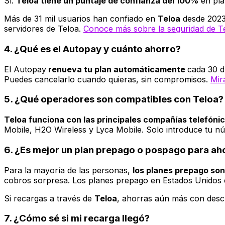
Sí.
Teloa tiene un puntaje de confianza del 100%
en pla
Más de 31 mil usuarios han confiado en
Teloa
desde 2023.
servidores de Teloa.
Conoce más sobre la seguridad de T
4. ¿Qué es el Autopay y cuánto ahorro?
El Autopay
renueva tu plan automáticamente
cada 30 d
Puedes cancelarlo cuando quieras, sin compromisos.
Mir
5. ¿Qué operadores son compatibles con Teloa?
Teloa funciona con las principales compañías telefóni
Mobile, H2O Wireless y Lyca Mobile. Solo introduce tu n
6. ¿Es mejor un plan prepago o pospago para ah
Para la mayoría de las personas,
los planes prepago so
cobros sorpresa. Los planes prepago en Estados Unidos 
Si recargas a través de
Teloa
, ahorras aún más con desc
7. ¿Cómo sé si mi recarga llegó?