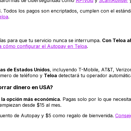
taformas de ciberseguridad como
APIVoid
y
ScamAdviser
 Todos los pagos son encriptados, cumplen con el estándar
eloa
.
ías para que tu servicio nunca se interrumpa.
Con Teloa 
a cómo configurar el Autopay en Teloa
.
cas de Estados Unidos
, incluyendo T-Mobile, AT&T, Verizo
úmero de teléfono y
Teloa
detectará tu operador automáti
orrar dinero en USA?
n la opción más económica
. Pagas solo por lo que necesita
empiezan desde $15 al mes.
uento de Autopay y $5 como regalo de bienvenida.
Consej