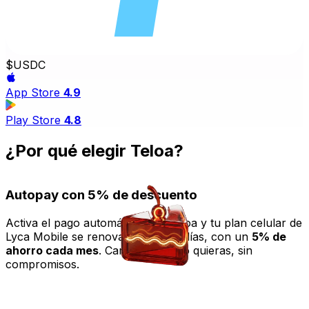
$
USDC
App Store
4.9
Play Store
4.8
¿Por qué elegir Teloa?
Autopay con 5% de descuento
Activa el pago automático con Teloa y tu plan celular de
Lyca Mobile se renovará cada 30 días, con un
5% de
ahorro cada mes
. Cancela cuando quieras, sin
compromisos.
d