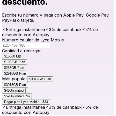
descuento.
Escribe tu número y paga con Apple Pay, Google Pay,
PayPal o tarjeta.
Entrega instantánea
3% de cashback
5% de
descuento con Autopay
Número celular de Lyca Mobile
Cantidad a recargar
$15
500 MB
$19
3 GB Plan
$23
5GB Plan
$29
10GB Plan
Más popular
$33
12GB Plan
$39
15GB Plan
$49
Unlimited
$59
Unlimited Pro
Pagar plan Lyca Mobile - $33
Entrega instantánea
3% de cashback
5% de
descuento con Autopay