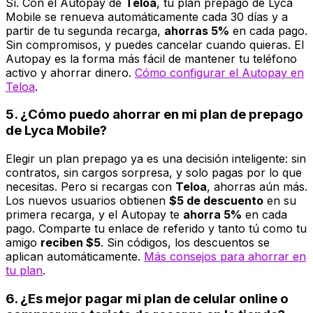
Sí. Con el Autopay de
Teloa
, tu plan prepago de Lyca
Mobile se renueva automáticamente cada 30 días y a
partir de tu segunda recarga,
ahorras 5%
en cada pago.
Sin compromisos, y puedes cancelar cuando quieras. El
Autopay es la forma más fácil de mantener tu teléfono
activo y ahorrar dinero.
Cómo configurar el Autopay en
Teloa
.
5. ¿Cómo puedo ahorrar en mi plan de prepago
de Lyca Mobile?
Elegir un plan prepago ya es una decisión inteligente: sin
contratos, sin cargos sorpresa, y solo pagas por lo que
necesitas. Pero si recargas con
Teloa
, ahorras aún más.
Los nuevos usuarios obtienen
$5 de descuento
en su
primera recarga, y el Autopay te
ahorra 5%
en cada
pago. Comparte tu enlace de referido y tanto tú como tu
amigo
reciben $5
. Sin códigos, los descuentos se
aplican automáticamente.
Más consejos para ahorrar en
tu plan
.
6. ¿Es mejor pagar mi plan de celular online o