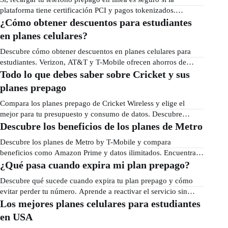
plataforma tiene certificación PCI y pagos tokenizados.
Aprende a detectar estafas y a pagar con seguridad.
¿Cómo obtener descuentos para estudiantes
en planes celulares?
Descubre cómo obtener descuentos en planes celulares para
estudiantes. Verizon, AT&T y T-Mobile ofrecen ahorros de
hasta $25/mes. Aprende cómo aplicar.
Todo lo que debes saber sobre Cricket y sus
planes prepago
Compara los planes prepago de Cricket Wireless y elige el
mejor para tu presupuesto y consumo de datos. Descubre
precios, beneficios y cómo recargar tu plan.
Descubre los beneficios de los planes de Metro
Descubre los planes de Metro by T-Mobile y compara
beneficios como Amazon Prime y datos ilimitados. Encuentra el
mejor plan para ti.
¿Qué pasa cuando expira mi plan prepago?
Descubre qué sucede cuando expira tu plan prepago y cómo
evitar perder tu número. Aprende a reactivar el servicio sin
complicaciones.
Los mejores planes celulares para estudiantes
en USA