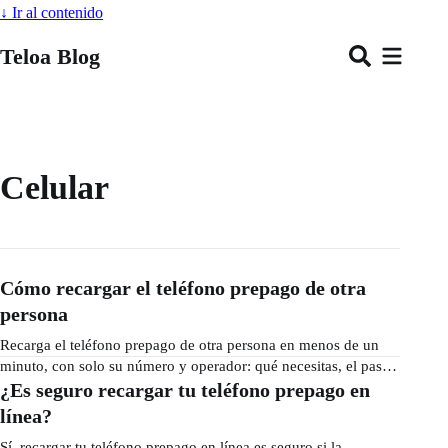
↓
Ir al contenido
Teloa Blog
Celular
Cómo recargar el teléfono prepago de otra
persona
Recarga el teléfono prepago de otra persona en menos de un
minuto, con solo su número y operador: qué necesitas, el paso
a paso y cómo pagar de forma segura y rápida.
¿Es seguro recargar tu teléfono prepago en
línea?
Sí, recargar tu teléfono prepago en línea es seguro si la