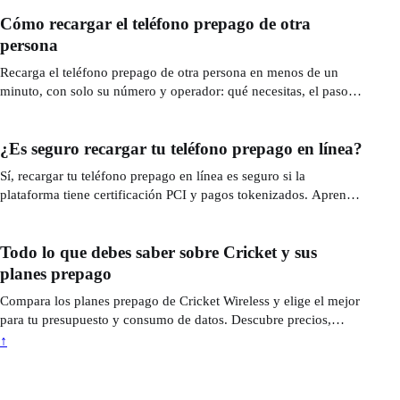
Cómo recargar el teléfono prepago de otra
persona
Recarga el teléfono prepago de otra persona en menos de un
minuto, con solo su número y operador: qué necesitas, el paso a
paso y cómo pagar de forma segura y rápida.
¿Es seguro recargar tu teléfono prepago en línea?
Sí, recargar tu teléfono prepago en línea es seguro si la
plataforma tiene certificación PCI y pagos tokenizados. Aprende
a detectar estafas y a pagar con seguridad.
Todo lo que debes saber sobre Cricket y sus
planes prepago
Compara los planes prepago de Cricket Wireless y elige el mejor
para tu presupuesto y consumo de datos. Descubre precios,
beneficios y cómo recargar tu plan.
↑