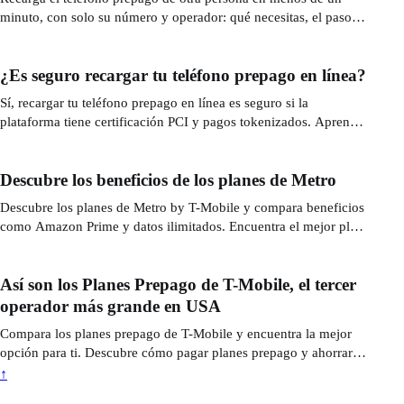
minuto, con solo su número y operador: qué necesitas, el paso a
paso y cómo pagar de forma segura y rápida.
¿Es seguro recargar tu teléfono prepago en línea?
Sí, recargar tu teléfono prepago en línea es seguro si la
plataforma tiene certificación PCI y pagos tokenizados. Aprende
a detectar estafas y a pagar con seguridad.
Descubre los beneficios de los planes de Metro
Descubre los planes de Metro by T-Mobile y compara beneficios
como Amazon Prime y datos ilimitados. Encuentra el mejor plan
para ti.
Así son los Planes Prepago de T-Mobile, el tercer
operador más grande en USA
Compara los planes prepago de T-Mobile y encuentra la mejor
opción para ti. Descubre cómo pagar planes prepago y ahorrar
dinero.
↑